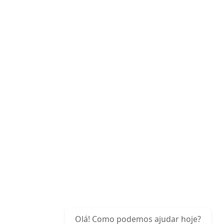
Sobre Nós
A equipa de profissionais da Madeyar está pronta para o ajudar em
todo o processo, de modo a torna-lo simples, fácil, rápido e cómodo
para si.
Contactos
info@madeyar.pt
Rua Abranches Ferrão, n°23, 2°,
Escritório E, 1600-296
Lisboa - Portugal
Olá! Como podemos ajudar hoje?
+351 964754599